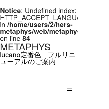
Notice
: Undefined index:
HTTP_ACCEPT_LANGUAGE
in
/home/users/2/hers-
metaphys/web/metaphys/templat
on line
84
METAPHYS
lucano定番色 フルリニ
「TEUD p
ューアルのご案内
売のお知
TOP
PRODUC
ABOUT