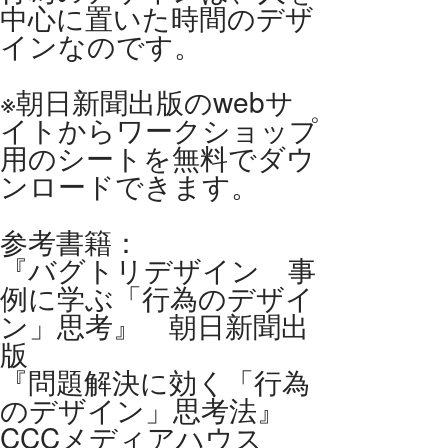
中心に置いた時間のデザ
インなのです。
※朝日新聞出版のwebサ
イトからワークショップ
用のシートを無料でダウ
ンロードできます。
参考書籍：
『バグトリデザイン 事
例に学ぶ「行為のデザイ
ン」思考』 朝日新聞出
版
『問題解決に効く「行為
のデザイン」思考法』
CCCメディアハウス