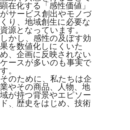
顕在化する「感性価値」
がサービス創出やモノづ
くり、地域創生に必要な
資源となっています。
しかし、感性の及ぼす効
果を数値化しにくいた
め、企画に反映されない
ケースが多いのも事実で
す。
そのために、私たちは企
業やその商品、人物、地
域が持つ背景やエピソー
ド、歴史をはじめ、技術
に込められた思いなどの
感性情報に対し、
誰にどの情報をどうやっ