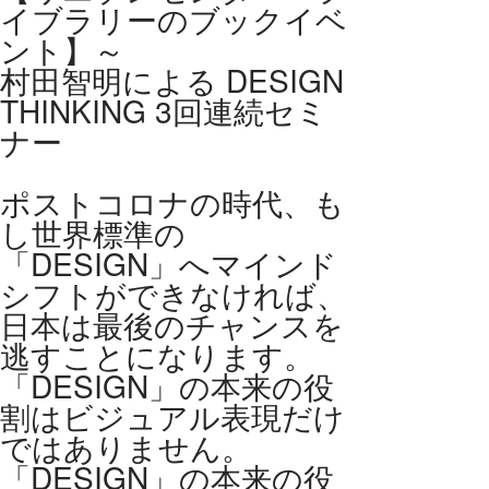
イブラリーのブックイベ
ント】～
村田智明による DESIGN
THINKING 3回連続セミ
ナー
ポストコロナの時代、も
し世界標準の
「DESIGN」へマインド
シフトができなければ、
日本は最後のチャンスを
逃すことになります。
「DESIGN」の本来の役
割はビジュアル表現だけ
ではありません。
「DESIGN」の本来の役