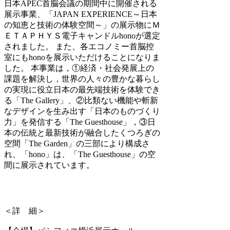
日本APEC首脳会議の期間中に開催される
展示事業、「JAPAN EXPERIENCE～日本
の知恵と技術の体験空間～」の展示物にＭ
ＥＴＡＰＨＹＳ電子キャンドルhonoが選定
されました。 また、各エコノミー首脳控
室にもhonoを展示いただけることになりま
した。 本事業は，①経済・社会発展上の
課題を解決し，世界の人々の豊かな暮らし
の実現に役立日本の最先端技術を体験でき
る「The Gallery」、②比類ない機能や斬新
なデザインを生み出す「日本のものづくり
力」を発信する「The Guesthouse」，③日
本の伝統と最新技術が融合したくつろぎの
空間「The Garden」の三部により構成さ
れ、「hono」は、「The Guesthouse」の空
間に展示されています。
＜詳 細＞