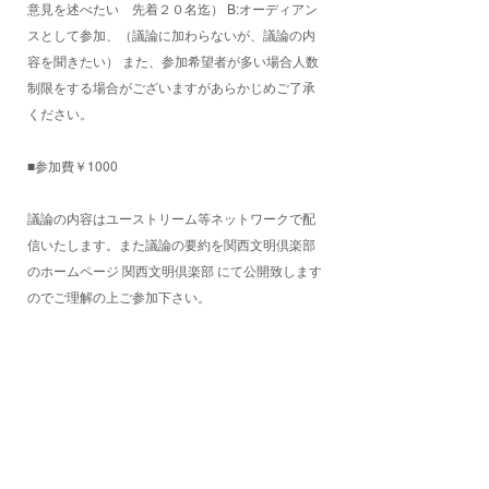
意見を述べたい 先着２０名迄） B:オーディアン
スとして参加、（議論に加わらないが、議論の内
容を聞きたい） また、参加希望者が多い場合人数
制限をする場合がございますがあらかじめご了承
ください。
■参加費￥1000
議論の内容はユーストリーム等ネットワークで配
信いたします。また議論の要約を関西文明倶楽部
のホームページ 関西文明倶楽部 にて公開致します
のでご理解の上ご参加下さい。
■Ustream Live 当日、下記URLからライブ配信し
ます。 第五回関西文明倶楽部ライブ
■主催：公益社団法人日本インダストリアルデザ
イナー協会（JIDA)
関西ブロック JIDA倶楽部委員会
TEL:06-6615-5572 FAX:06-6615-5573 E-mail