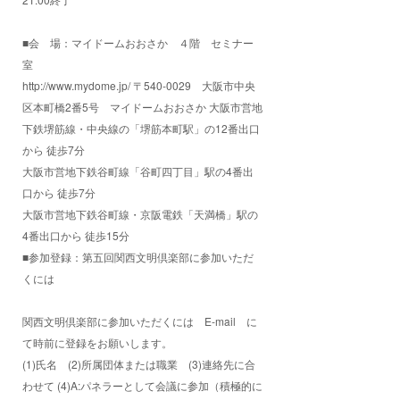
■会 場：マイドームおおさか ４階 セミナー
室
http://www.mydome.jp/ 〒540-0029 大阪市中央
区本町橋2番5号 マイドームおおさか 大阪市営地
下鉄堺筋線・中央線の「堺筋本町駅」の12番出口
から 徒歩7分
大阪市営地下鉄谷町線「谷町四丁目」駅の4番出
口から 徒歩7分
大阪市営地下鉄谷町線・京阪電鉄「天満橋」駅の
4番出口から 徒歩15分
■参加登録：第五回関西文明倶楽部に参加いただ
くには
関西文明倶楽部に参加いただくには E-mail に
て時前に登録をお願いします。
(1)氏名 (2)所属団体または職業 (3)連絡先に合
わせて (4)A:パネラーとして会議に参加（積極的に