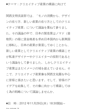
■テーマ：クリエイティブ産業の構築に向けて
関西文明倶楽部では、「モノの消費から、デザイ
ンの在り方、新しい産業の在り方としてのクリエ
イティブ産業」について議論を重ねて参りまし
た。その議論の中で、日本の製造業はノマド（遊
牧民）の様に賃金格差を求め日本国内から新興国
に移転し、日本の産業が衰退してゆくことから、
新しい産業としてクリエイティブ産業の構築こそ
が私達デザイナーやクリエイターの役割であると
いう議論をして参りました。 しかしクリエイティ
ブ産業はまだイメージの域を超えていません。そ
こで、クリエイティブ産業像を関西文化圏を中心
に皆様と描きたいと思います。そして、皆様のア
イデアを結集して、その像に向かって構築してゆ
く為の戦略について議論しませんか。
■日 時：2012 年11月29日(木）18:30開始～
21:00終了