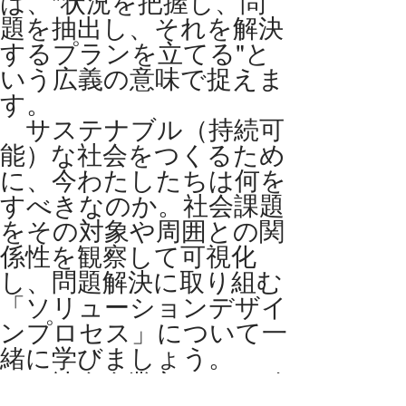
は、"状況を把握し、問
題を抽出し、それを解決
するプランを立てる"と
いう広義の意味で捉えま
す。
サステナブル（持続可
能）な社会をつくるため
に、今わたしたちは何を
すべきなのか。社会課題
をその対象や周囲との関
係性を観察して可視化
し、問題解決に取り組む
「ソリューションデザイ
ンプロセス」について一
緒に学びましょう。
社会企業家や、デザ